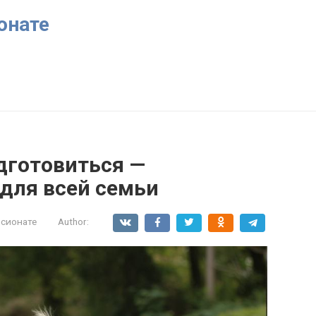
онате
одготовиться —
для всей семьи
нсионате
Author: