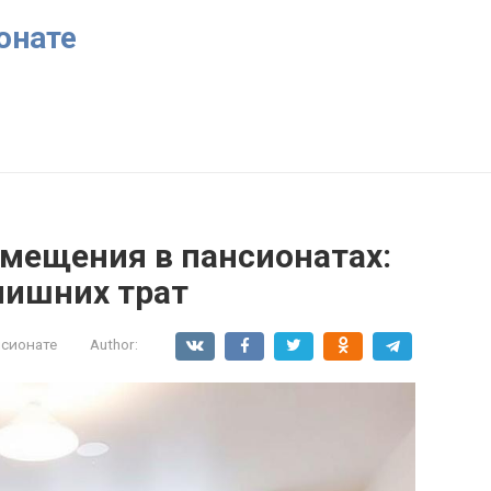
онате
мещения в пансионатах:
лишних трат
нсионате
Author: