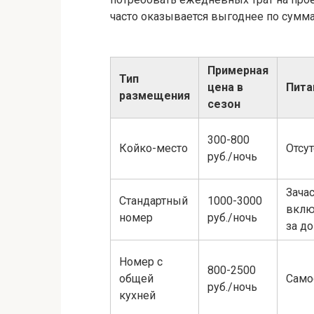
часто оказывается выгоднее по сумм
Примерная
Тип
цена в
Пита
размещения
сезон
300-800
Койко-место
Отсут
руб./ночь
Зача
Стандартный
1000-3000
вклю
номер
руб./ночь
за до
Номер с
800-2500
общей
Само
руб./ночь
кухней