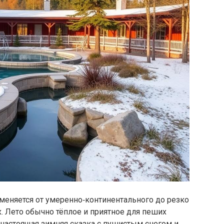
меняется от умеренно‑континентального до резко
. Лето обычно тёплое и приятное для пеших
— настоящая зимняя сказка с пушистым снегом и