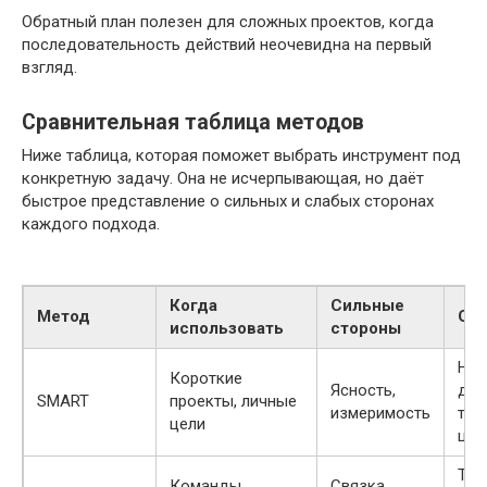
Обратный план полезен для сложных проектов, когда
последовательность действий неочевидна на первый
взгляд.
Сравнительная таблица методов
Ниже таблица, которая поможет выбрать инструмент под
конкретную задачу. Она не исчерпывающая, но даёт
быстрое представление о сильных и слабых сторонах
каждого подхода.
Когда
Сильные
Метод
Огр
использовать
стороны
Не 
Короткие
Ясность,
для
SMART
проекты, личные
измеримость
тво
цели
цел
Тре
Команды,
Связка