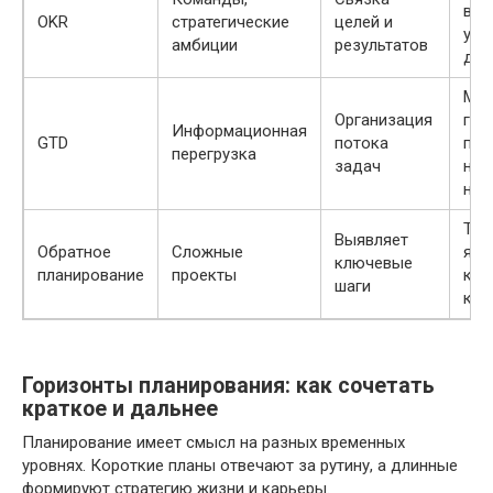
выс
OKR
стратегические
целей и
уро
амбиции
результатов
дис
Мож
Организация
гро
Информационная
GTD
потока
при
перегрузка
задач
неп
нас
Тре
Выявляет
Обратное
Сложные
ясн
ключевые
планирование
проекты
кон
шаги
кар
Горизонты планирования: как сочетать
краткое и дальнее
Планирование имеет смысл на разных временных
уровнях. Короткие планы отвечают за рутину, а длинные
формируют стратегию жизни и карьеры.