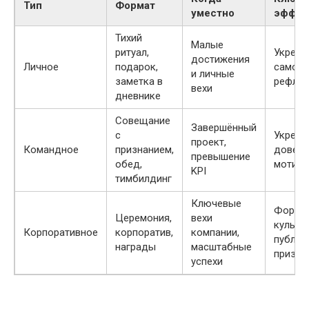
Тип
Формат
уместно
эффек
Тихий
Малые
ритуал,
Укрепл
достижения
Личное
подарок,
самооц
и личные
заметка в
рефлек
вехи
дневнике
Совещание
Завершённый
с
Укрепл
проект,
Командное
признанием,
довери
превышение
обед,
мотива
KPI
тимбилдинг
Ключевые
Форми
Церемония,
вехи
культу
Корпоративное
корпоратив,
компании,
публич
награды
масштабные
призна
успехи