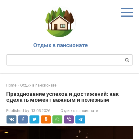
Skip
to
content
Отдых в пансионате
Search:
Home
»
Отдых в пансионате
Празднование успехов и достижений: как
сделать момент важным и полезным
Published by:
13.05.2026
Отдых в пансионате