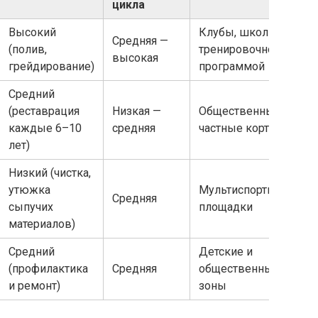
цикла
Высокий
Клубы, школы с
Средняя —
(полив,
тренировочной
высокая
грейдирование)
программой
Средний
(реставрация
Низкая —
Общественные и
каждые 6–10
средняя
частные корты
лет)
Низкий (чистка,
утюжка
Мультиспортивные
Средняя
сыпучих
площадки
материалов)
Средний
Детские и
(профилактика
Средняя
общественные
и ремонт)
зоны