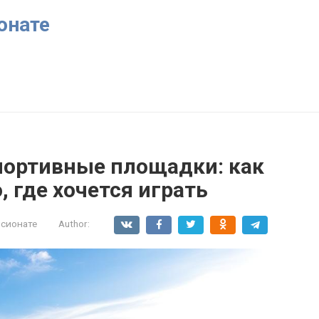
онате
портивные площадки: как
, где хочется играть
нсионате
Author: