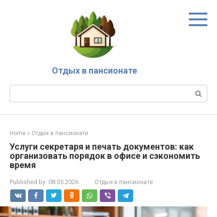
Skip
to
content
Отдых в пансионате
Search:
Home
»
Отдых в пансионате
Услуги секретаря и печать документов: как
организовать порядок в офисе и сэкономить
время
Published by:
08.05.2026
Отдых в пансионате